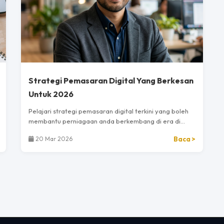
Strategi Pemasaran Digital Yang Berkesan
Untuk 2026
Pelajari strategi pemasaran digital terkini yang boleh
membantu perniagaan anda berkembang di era di...
20 Mar 2026
Baca >